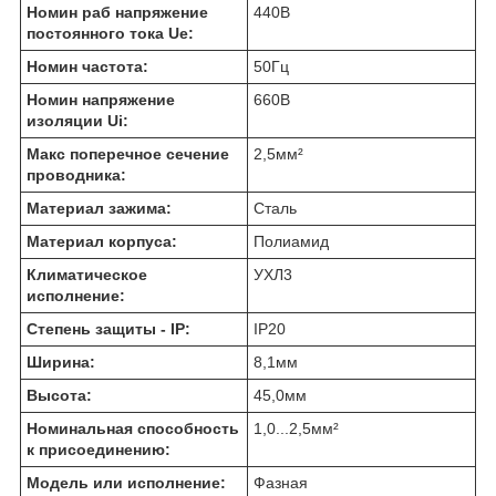
Номин раб напряжение
440
В
постоянного тока Ue:
Номин частота:
50
Гц
Номин напряжение
660
В
изоляции Ui:
Макс поперечное сечение
2,5
мм²
проводника:
Материал зажима:
Сталь
Материал корпуса:
Полиамид
Климатическое
УХЛ3
исполнение:
Степень защиты - IP:
IP20
Ширина:
8,1
мм
Высота:
45,0
мм
Номинальная способность
1,0...2,5
мм²
к присоединению:
Модель или исполнение:
Фазная