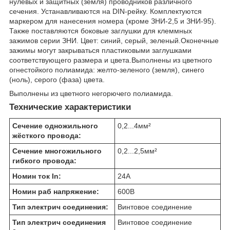
нулевых и защитных (земля) проводников различного
сечения. Устанавливаются на DIN-рейку. Комплектуются
маркером для нанесения номера (кроме ЗНИ-2,5 и ЗНИ-95).
Также поставляются боковые заглушки для клеммных
зажимов серии ЗНИ. Цвет: синий, серый, зеленый.Оконечные
зажимы могут закрываться пластиковыми заглушками
соответствующего размера и цвета.Выполнены из цветного
огнестойкого полиамида: желто-зеленого (земля), синего
(ноль), серого (фаза) цвета.
Выполнены из цветного негорючего полиамида.
Технические характеристики
Сечение одножильного
0,2...4
мм²
жёсткого провода:
Сечение многожильного
0,2...2,5
мм²
гибкого провода:
Номин ток In:
24
А
Номин раб напряжение:
600
В
Тип электрич соединения:
Винтовое соединение
Тип электрич соединения
Винтовое соединение