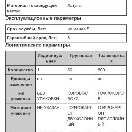
Материал токоведущей
Латунь
части:
Эксплуатационные параметры
Срок службы, Лет:
не менее 5
Гарантийный срок, Лет:
3
Логистические параметры
Индивидуал
Групповая
Транспортна
ьная
я
Количество
1
50
800
Единицы
шт
шт
шт
измерения
Тип
БЕЗ
КОРОБКА/
ГОФРОКОРО
упаковки
УПАКОВКИ
БОКС
Б
Материал
НЕ УКАЗАН
ГОФРОКАРТ
ГОФРОКАРТ
упаковки
ОН
ОН
ДВУХСЛОЙН
ПЯТИСЛОЙН
ЫЙ
ЫЙ