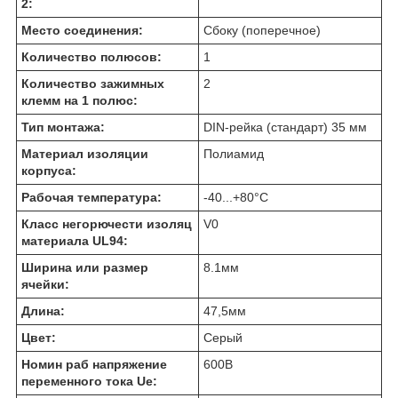
2:
Место соединения:
Сбоку (поперечное)
Количество полюсов:
1
Количество зажимных
2
клемм на 1 полюс:
Тип монтажа:
DIN-рейка (стандарт) 35 мм
Материал изоляции
Полиамид
корпуса:
Рабочая температура:
-40...+80
°C
Класс негорючести изоляц
V0
материала UL94:
Ширина или размер
8.1
мм
ячейки:
Длина:
47,5
мм
Цвет:
Серый
Номин раб напряжение
600
В
переменного тока Ue: