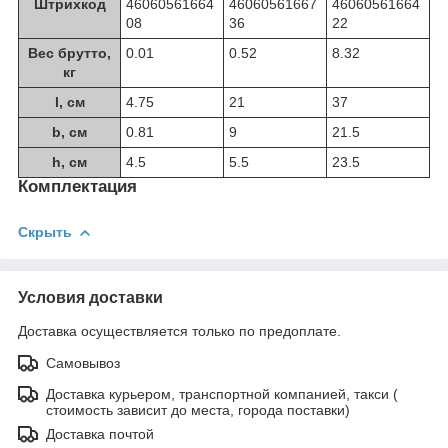
Штрихкод
46060561664
46060561667
46060561664
08
36
22
Вес брутто,
0.01
0.52
8.32
кг
l, см
4.75
21
37
b, см
0.81
9
21.5
h, см
4.5
5.5
23.5
Комплектация
Скрыть
Условия доставки
Доставка осуществляется только по предоплате.
Самовывоз
Доставка курьером, транспортной компанией, такси (
стоимость зависит до места, города поставки)
Доставка почтой