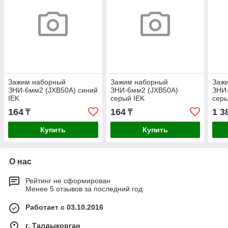
Зажим наборный
Зажим наборный
Заж
ЗНИ-6мм2 (JXB50А) синий
ЗНИ-6мм2 (JXB50А)
ЗНИ
IEK
серый IEK
серы
164
164
1 3
₸
₸
Купить
Купить
О нас
Рейтинг не сформирован
Менее 5 отзывов за последний год
Работает с 03.10.2016
г. Талдыкорган