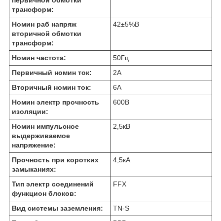
трансформ:
Номин раб напряж
42±5%
В
вторичной обмотки
трансформ:
Номин частота:
50
Гц
Первичный номин ток:
2
А
Вторичный номин ток:
6
А
Номин электр прочность
600
В
изоляции:
Номин импульсное
2,5
кВ
выдерживаемое
напряжение:
Прочность при коротких
4,5
кА
замыканиях:
Тип электр соединений
FFX
функцион блоков:
Вид системы заземления:
TN-S