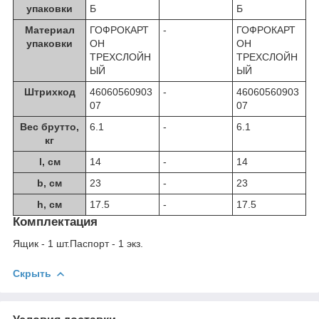
упаковки
Б
Б
Материал
ГОФРОКАРТ
-
ГОФРОКАРТ
упаковки
ОН
ОН
ТРЕХСЛОЙН
ТРЕХСЛОЙН
ЫЙ
ЫЙ
Штрихкод
46060560903
-
46060560903
07
07
Вес брутто,
6.1
-
6.1
кг
l, см
14
-
14
b, см
23
-
23
h, см
17.5
-
17.5
Комплектация
Ящик - 1 шт.Паспорт - 1 экз.
Скрыть