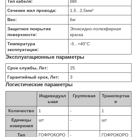
Тип кабеля:
ВВГ
Сечение жил провода:
1,5...2,5
мм²
Вес:
6
кг
Защитное покрытие
Эпоксидно-полиэфирная
поверхности:
краска
Температура
-5...+40
°C
эксплуатации:
Эксплуатационные параметры
Срок службы, Лет:
25
Гарантийный срок, Лет:
3
Логистические параметры
Индивидуал
Групповая
Транспортна
ьная
я
Количество
1
-
1
Единицы
шт
-
шт
измерения
Тип
ГОФРОКОРО
-
ГОФРОКОРО