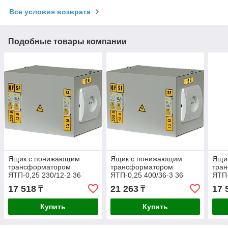
Все условия возврата
Подобные товары компании
Ящик с понижающим
Ящик с понижающим
Ящи
трансформатором
трансформатором
тра
ЯТП-0,25 230/12-2 36
ЯТП-0,25 400/36-3 36
ЯТП-
УХЛ4 IP30 IEK
УХЛ4 IP30 IEK
УХЛ4
17 518
21 263
17 
₸
₸
Купить
Купить