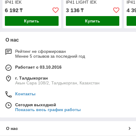
IP41 IEK
IP41 LIGHT IEK
IP41
6 192
3 136
4 3
₸
₸
Купить
Купить
О нас
Рейтинг не сформирован
Менее 5 отзывов за последний год
Работает с 03.10.2016
г. Талдыкорган
Акын Сара 108/2, Талдыкорган, Казахстан
Контакты
Сегодня выходной
Показать весь график работы
О нас