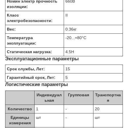
Номин электр прочность
660
В
изоляции:
Класс
II
электробезопасности:
Вес:
0.36
кг
Температура
-20...+80
°C
эксплуатации:
Статическая нагрузка:
4.5
Н
Эксплуатационные параметры
Срок службы, Лет:
15
Гарантийный срок, Лет:
5
Логистические параметры
Индивидуал
Групповая
Транспортна
ьная
я
Количество
1
-
20
Единицы
шт
-
шт
измерения