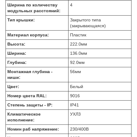
Ширина по количеству
4
модульных расстояний:
Тип крышки:
Закрытого типа
(закрывающаяся)
Материал корпуса:
Пластик
Высота:
222.0
мм
Ширина:
136.0
мм
Глубина:
92.0
мм
Монтажная глубина -
56
мм
ниши:
Цвет:
Белый
Номер цвета RAL:
9016
Степень защиты - IP:
IP41
Климатическое
УХЛ3
исполнение:
Номин раб напряжение:
230/400
В