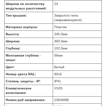
Ширина по количеству
24
модульных расстояний:
Тип крышки:
Закрытого типа
(закрывающаяся)
Материал корпуса:
Пластик
Высота:
345.0
мм
Ширина:
300.0
мм
Глубина:
102.0
мм
Монтажная глубина -
56
мм
ниши:
Цвет:
Белый
Номер цвета RAL:
9016
Степень защиты - IP:
IP41
Климатическое
УХЛ3
исполнение:
Номин раб напряжение:
230/400
В