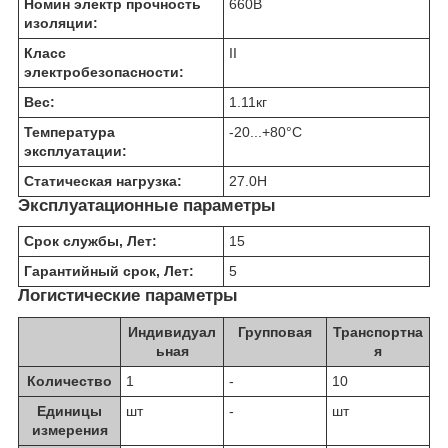
Номин электр прочность
660
В
изоляции:
Класс
II
электробезопасности:
Вес:
1.11
кг
Температура
-20...+80
°C
эксплуатации:
Статическая нагрузка:
27.0
Н
Эксплуатационные параметры
Срок службы, Лет:
15
Гарантийный срок, Лет:
5
Логистические параметры
Индивидуал
Групповая
Транспортна
ьная
я
Количество
1
-
10
Единицы
шт
-
шт
измерения