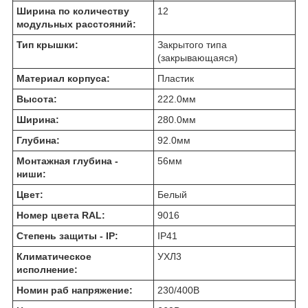
Ширина по количеству
12
модульных расстояний:
Тип крышки:
Закрытого типа
(закрывающаяся)
Материал корпуса:
Пластик
Высота:
222.0
мм
Ширина:
280.0
мм
Глубина:
92.0
мм
Монтажная глубина -
56
мм
ниши:
Цвет:
Белый
Номер цвета RAL:
9016
Степень защиты - IP:
IP41
Климатическое
УХЛ3
исполнение:
Номин раб напряжение:
230/400
В