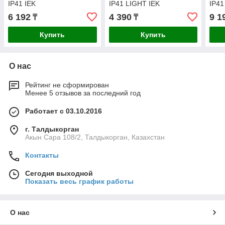
IP41 IEK
IP41 LIGHT IEK
IP41
6 192
4 390
9 1
₸
₸
Купить
Купить
О нас
Рейтинг не сформирован
Менее 5 отзывов за последний год
Работает с 03.10.2016
г. Талдыкорган
Акын Сара 108/2, Талдыкорган, Казахстан
Контакты
Сегодня выходной
Показать весь график работы
О нас