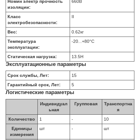
Номин электр прочность
660
В
изоляции:
Класс
II
электробезопасности:
Вес:
0.62
кг
Температура
-20...+80
°C
эксплуатации:
Статическая нагрузка:
13.5
Н
Эксплуатационные параметры
Срок службы, Лет:
15
Гарантийный срок, Лет:
5
Логистические параметры
Индивидуал
Групповая
Транспортна
ьная
я
Количество
1
-
10
Единицы
шт
-
шт
измерения