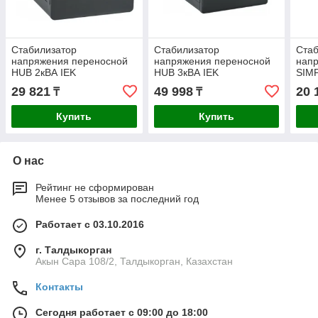
Стабилизатор
Стабилизатор
Стаб
напряжения переносной
напряжения переносной
нап
HUB 2кВА IEK
HUB 3кВА IEK
SIMP
29 821
49 998
20 
₸
₸
Купить
Купить
О нас
Рейтинг не сформирован
Менее 5 отзывов за последний год
Работает с 03.10.2016
г. Талдыкорган
Акын Сара 108/2, Талдыкорган, Казахстан
Контакты
Сегодня работает с 09:00 до 18:00