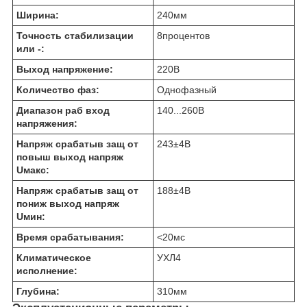
Ширина:
240
мм
Точность стабилизации
8
процентов
или -:
Выход напряжение:
220
В
Количество фаз:
Однофазный
Диапазон раб вход
140...260
В
напряжения:
Напряж срабатыв защ от
243±4
В
повыш выход напряж
Uмакс:
Напряж срабатыв защ от
188±4
В
пониж выход напряж
Uмин:
Время срабатывания:
<20
мс
Климатическое
УХЛ4
исполнение:
Глубина:
310
мм