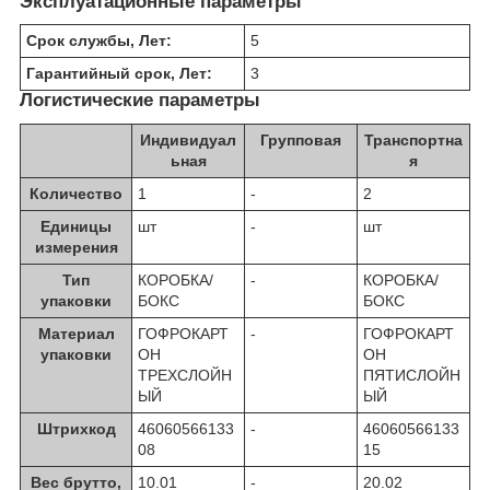
Эксплуатационные параметры
Срок службы, Лет:
5
Гарантийный срок, Лет:
3
Логистические параметры
Индивидуал
Групповая
Транспортна
ьная
я
Количество
1
-
2
Единицы
шт
-
шт
измерения
Тип
КОРОБКА/
-
КОРОБКА/
упаковки
БОКС
БОКС
Материал
ГОФРОКАРТ
-
ГОФРОКАРТ
упаковки
ОН
ОН
ТРЕХСЛОЙН
ПЯТИСЛОЙН
ЫЙ
ЫЙ
Штрихкод
46060566133
-
46060566133
08
15
Вес брутто,
10.01
-
20.02