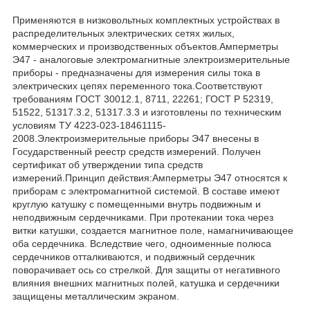
Применяются в низковольтных комплектных устройствах в
распределительных электрических сетях жилых,
коммерческих и производственных объектов.Амперметры
Э47 - аналоговые электромагнитные электроизмерительные
приборы - предназначены для измерения силы тока в
электрических цепях переменного тока.Соответствуют
требованиям ГОСТ 30012.1, 8711, 22261; ГОСТ Р 52319,
51522, 51317.3.2, 51317.3.3 и изготовлены по техническим
условиям ТУ 4223-023-18461115-
2008.Электроизмерительные приборы Э47 внесены в
Государственный реестр средств измерений. Получен
сертификат об утверждении типа средств
измерений.Принцип действия:Амперметры Э47 относятся к
приборам с электромагнитной системой. В составе имеют
круглую катушку с помещенными внутрь подвижным и
неподвижным сердечниками. При протекании тока через
витки катушки, создается магнитное поле, намагничивающее
оба сердечника. Вследствие чего, одноименные полюса
сердечников отталкиваются, и подвижный сердечник
поворачивает ось со стрелкой. Для защиты от негативного
влияния внешних магнитных полей, катушка и сердечники
защищены металлическим экраном.