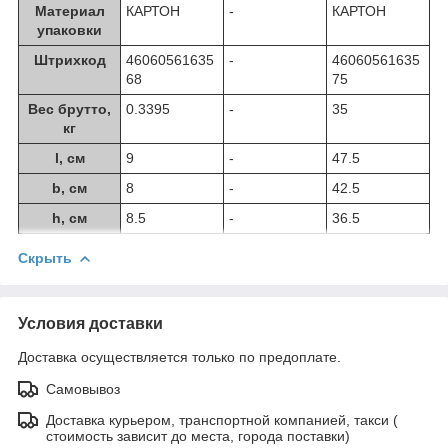
Материал
КАРТОН
-
КАРТОН
упаковки
Штрихкод
46060561635
-
46060561635
68
75
Вес брутто,
0.3395
-
35
кг
l, см
9
-
47.5
b, см
8
-
42.5
h, см
8.5
-
36.5
Скрыть
Условия доставки
Доставка осуществляется только по предоплате.
Самовывоз
Доставка курьером, транспортной компанией, такси (
стоимость зависит до места, города поставки)