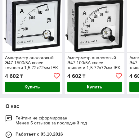
Амперметр аналоговый
Амперметр аналоговый
Амп
Э47 1500/5А класс
Э47 100/5А класс
Э47 
точности 1,5 72х72мм IEK
точности 1,5 72х72мм IEK
точн
4 602
4 602
4 6
₸
₸
Купить
Купить
О нас
Рейтинг не сформирован
Менее 5 отзывов за последний год
Работает с 03.10.2016