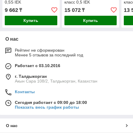
0,5S IEK
класс 0,5 IEK
клас
9 662
15 072
13 
₸
₸
Купить
Купить
О нас
Рейтинг не сформирован
Менее 5 отзывов за последний год
Работает с 03.10.2016
г. Талдыкорган
Акын Сара 108/2, Талдыкорган, Казахстан
Контакты
Сегодня работает с 09:00 до 18:00
Показать весь график работы
О нас