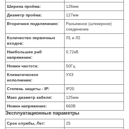
Ширина проёма:
126
мм
Диаметр проёма:
127
мм
Вторичное подключение:
Разъемное (штекерное)
соединение
Количество первичных
Л1 и Л2
входов:
Наибольшее раб
0,72
кВ
напряжение:
Номин частота:
50
Гц
Климатическое
УХ3
исполнение:
Степень защиты - IP:
IP20
Макс диаметр кабеля:
125
мм
Номин напряжение:
660
В
Эксплуатационные параметры
Срок службы, Лет:
25