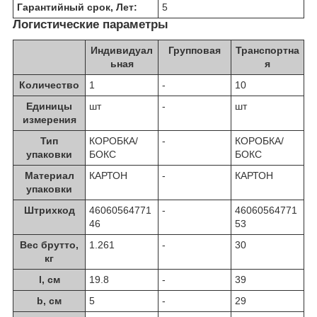
Гарантийный срок, Лет:
5
Логистические параметры
Индивидуал
Групповая
Транспортна
ьная
я
Количество
1
-
10
Единицы
шт
-
шт
измерения
Тип
КОРОБКА/
-
КОРОБКА/
упаковки
БОКС
БОКС
Материал
КАРТОН
-
КАРТОН
упаковки
Штрихкод
46060564771
-
46060564771
46
53
Вес брутто,
1.261
-
30
кг
l, см
19.8
-
39
b, см
5
-
29