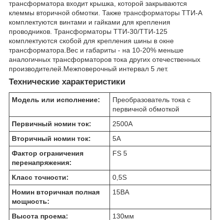
трансформатора входит крышка, которой закрываются
клеммы вторичной обмотки. Также трансформаторы ТТИ-А
комплектуются винтами и гайками для крепления
проводников. Трансформаторы ТТИ-30/ТТИ-125
комплектуются скобой для крепления шины в окне
трансформатора.Вес и габариты - на 10-20% меньше
аналогичных трансформаторов тока других отечественных
производителей.Межповерочный интервал 5 лет.
Технические характеристики
Модель или исполнение:
Преобразователь тока с
первичной обмоткой
Первичный номин ток:
2500
А
Вторичный номин ток:
5
А
Фактор ограничения
FS 5
перенапряжения:
Класс точности:
0,5S
Номин вторичная полная
15
ВА
мощность:
Высота проема:
130
мм