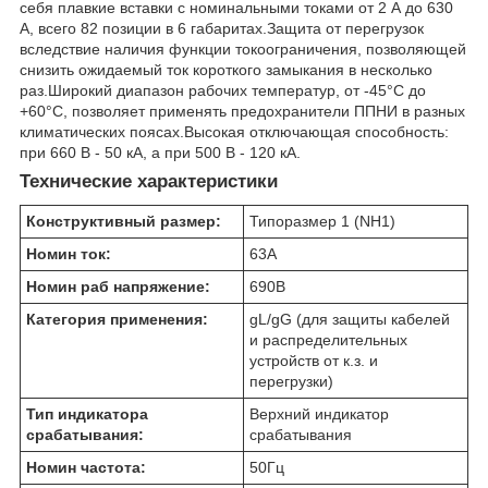
себя плавкие вставки с номинальными токами от 2 А до 630
А, всего 82 позиции в 6 габаритах.Защита от перегрузок
вследствие наличия функции токоограничения, позволяющей
снизить ожидаемый ток короткого замыкания в несколько
раз.Широкий диапазон рабочих температур, от -45°С до
+60°С, позволяет применять предохранители ППНИ в разных
климатических поясах.Высокая отключающая способность:
при 660 В - 50 кА, а при 500 В - 120 кА.
Технические характеристики
Конструктивный размер:
Типоразмер 1 (NH1)
Номин ток:
63
А
Номин раб напряжение:
690
В
Категория применения:
gL/gG (для защиты кабелей
и распределительных
устройств от к.з. и
перегрузки)
Тип индикатора
Верхний индикатор
срабатывания:
срабатывания
Номин частота:
50
Гц