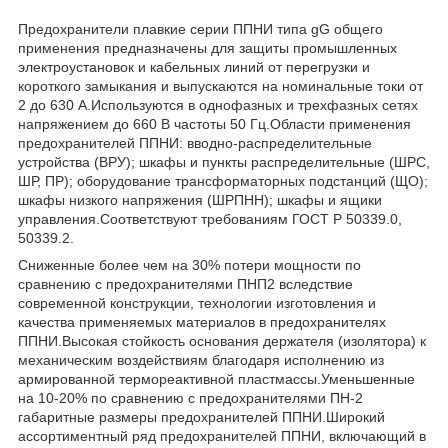
Предохранители плавкие серии ППНИ типа gG общего
применения предназначены для защиты промышленных
электроустановок и кабельных линий от перегрузки и
короткого замыкания и выпускаются на номинальные токи от
2 до 630 А.Используются в однофазных и трехфазных сетях
напряжением до 660 В частоты 50 Гц.Области применения
предохранителей ППНИ: вводно-распределительные
устройства (ВРУ); шкафы и пункты распределительные (ШРС,
ШР, ПР); оборудование трансформаторных подстанций (ЩО);
шкафы низкого напряжения (ШРПНН); шкафы и ящики
управления.Соответствуют требованиям ГОСТ Р 50339.0,
50339.2.
Сниженные более чем на 30% потери мощности по
сравнению с предохранителями ПНП2 вследствие
современной конструкции, технологии изготовления и
качества применяемых материалов в предохранителях
ППНИ.Высокая стойкость основания держателя (изолятора) к
механическим воздействиям благодаря исполнению из
армированной термореактивной пластмассы.Уменьшенные
на 10-20% по сравнению с предохранителями ПН-2
габаритные размеры предохранителей ППНИ.Широкий
ассортиментный ряд предохранителей ППНИ, включающий в