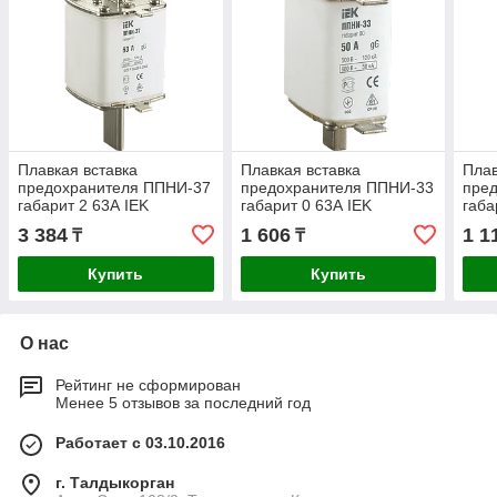
Плавкая вставка
Плавкая вставка
Плав
предохранителя ППНИ-37
предохранителя ППНИ-33
пре
габарит 2 63А IEK
габарит 0 63А IEK
габа
3 384
1 606
1 1
₸
₸
Купить
Купить
О нас
Рейтинг не сформирован
Менее 5 отзывов за последний год
Работает с 03.10.2016
г. Талдыкорган