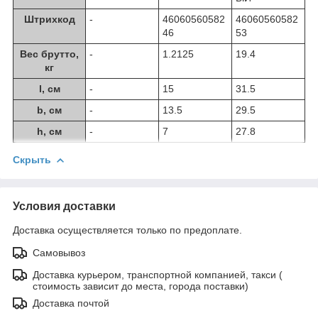
Штрихкод
-
46060560582
46060560582
46
53
Вес брутто,
-
1.2125
19.4
кг
l, см
-
15
31.5
b, см
-
13.5
29.5
h, см
-
7
27.8
Скрыть
Условия доставки
Доставка осуществляется только по предоплате.
Самовывоз
Доставка курьером, транспортной компанией, такси (
стоимость зависит до места, города поставки)
Доставка почтой