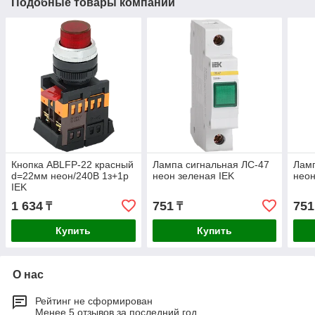
Подобные товары компании
Кнопка ABLFP-22 красный
Лампа сигнальная ЛС-47
Ламп
d=22мм неон/240В 1з+1р
неон зеленая IEK
неон
IEK
1 634
751
751
₸
₸
Купить
Купить
О нас
Рейтинг не сформирован
Менее 5 отзывов за последний год