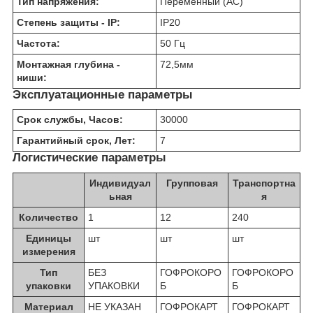
Тип напряжения:
Переменный (AC)
Степень защиты - IP:
IP20
Частота:
50 Гц
Монтажная глубина -
72,5
мм
ниши:
Эксплуатационные параметры
Срок службы, Часов:
30000
Гарантийный срок, Лет:
7
Логистические параметры
Индивидуал
Групповая
Транспортна
ьная
я
Количество
1
12
240
Единицы
шт
шт
шт
измерения
Тип
БЕЗ
ГОФРОКОРО
ГОФРОКОРО
упаковки
УПАКОВКИ
Б
Б
Материал
НЕ УКАЗАН
ГОФРОКАРТ
ГОФРОКАРТ