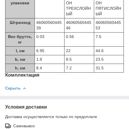
упаковки
ОН
ОН
ТРЕХСЛОЙН
ПЯТИСЛОЙН
ЫЙ
ЫЙ
Штрихкод
46060560445
46060560445
46060560445
39
46
53
Вес брутто,
0.03
0.56
7.5
кг
l, см
6.95
22
44.6
b, см
1.8
8.5
23.5
h, см
8.4
7.2
31.5
Комплектация
Скрыть
Условия доставки
Доставка осуществляется только по предоплате.
Самовывоз