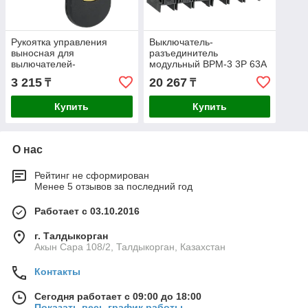
Рукоятка управления
Выключатель-
выносная для
разъединитель
вылючателей-
модульный ВРМ-3 3P 63А
разъединителей
IEK
3 215
20 267
₸
₸
модульных ВРМ 63-125А
(3 положения) IEK
Купить
Купить
О нас
Рейтинг не сформирован
Менее 5 отзывов за последний год
Работает с 03.10.2016
г. Талдыкорган
Акын Сара 108/2, Талдыкорган, Казахстан
Контакты
Сегодня работает с 09:00 до 18:00
Показать весь график работы