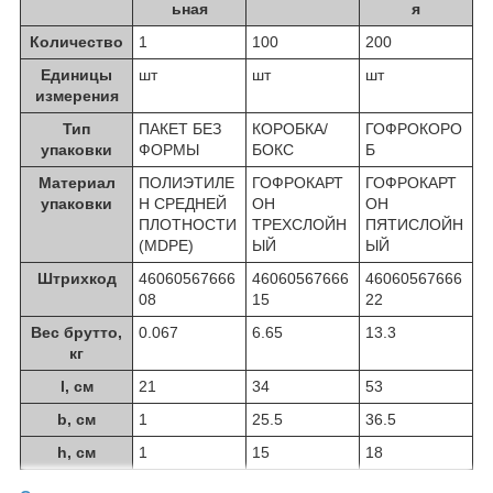
ьная
я
Количество
1
100
200
Единицы
шт
шт
шт
измерения
Тип
ПАКЕТ БЕЗ
КОРОБКА/
ГОФРОКОРО
упаковки
ФОРМЫ
БОКС
Б
Материал
ПОЛИЭТИЛЕ
ГОФРОКАРТ
ГОФРОКАРТ
упаковки
Н СРЕДНЕЙ
ОН
ОН
ПЛОТНОСТИ
ТРЕХСЛОЙН
ПЯТИСЛОЙН
(MDPE)
ЫЙ
ЫЙ
Штрихкод
46060567666
46060567666
46060567666
08
15
22
Вес брутто,
0.067
6.65
13.3
кг
l, см
21
34
53
b, см
1
25.5
36.5
h, см
1
15
18