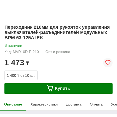
Переходник 210мм для рукояток управления
выключателей-разъединителей модульных
ВРМ 63-125A IEK
В наличии
Код: MVR10D-P-210
Опт и розница
1 473
₸
1 400 ₸
от 10 шт.
Купить
Описание
Характеристики
Доставка
Оплата
Усл