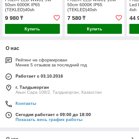
50sm 6000K IP65
50cm 6000K IP65
Led 
(TEKLED)40sh
(TEKLED)40sh
4sh
9 980
7 580
44 
₸
₸
Купить
Купить
О нас
Рейтинг не сформирован
Менее 5 отзывов за последний год
Работает с 03.10.2016
г. Талдыкорган
Акын Сара 108/2, Талдыкорган, Казахстан
Контакты
Сегодня работает с 09:00 до 18:00
Показать весь график работы
О нас