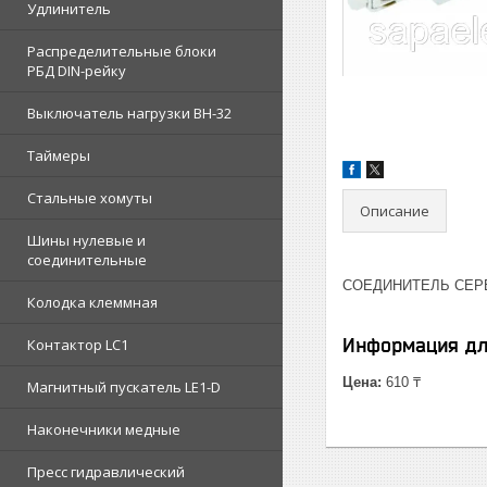
Удлинитель
Распределительные блоки
РБД DIN-рейку
Выключатель нагрузки ВН-32
Таймеры
Стальные хомуты
Описание
Шины нулевые и
соединительные
СОЕДИНИТЕЛЬ СЕРЕБ
Колодка клеммная
Информация дл
Контактор LC1
Цена:
610 ₸
Магнитный пускатель LE1-D
Наконечники медные
Пресс гидравлический