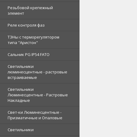
Резьбовой крепежный
элемент
Реле контроля фаз
ТЭНы с терморегулятором
типа "Аристон"
Сальник PG IP54 FATO
Светильники
люминесцентные - растровые
встраиваемые
Светильники
Люминесцентные - Растровые
Накладные
Свет-ки Люминесцентные -
Призматичные и Опаловые
Светильники