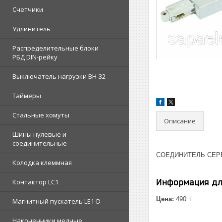
Счетчики
Удлинитель
Распределительные блоки
РБД DIN-рейку
Выключатель нагрузки ВН-32
Таймеры
Стальные хомуты
Описание
Шины нулевые и
соединительные
СОЕДИНИТЕЛЬ СЕРЕ
Колодка клеммная
Информация дл
Контактор LC1
Цена:
490 ₸
Магнитный пускатель LE1-D
Наконечники медные