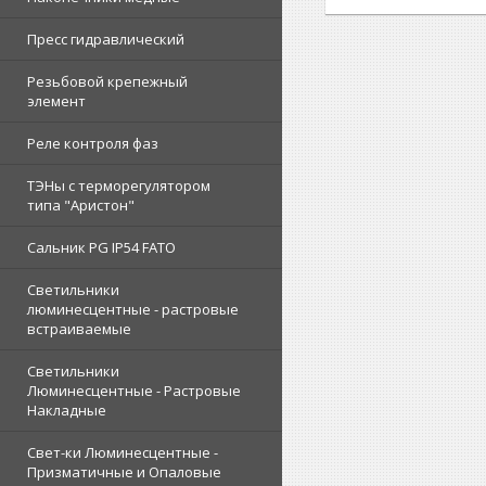
Пресс гидравлический
Резьбовой крепежный
элемент
Реле контроля фаз
ТЭНы с терморегулятором
типа "Аристон"
Сальник PG IP54 FATO
Светильники
люминесцентные - растровые
встраиваемые
Светильники
Люминесцентные - Растровые
Накладные
Свет-ки Люминесцентные -
Призматичные и Опаловые