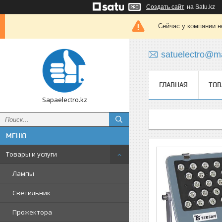
Создать сайт
на Satu.kz
Сейчас у компании н
satuelectro@ma
ГЛАВНАЯ
ТОВ
Sapaelectro.kz
Товары и услуги
Лампы
Светильник
Прожектора