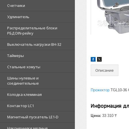
Счетчики
Удлинитель
Распределительные блоки
РБД DIN-рейку
Выключатель нагрузки ВН-32
Таймеры
Стальные хомуты
Описание
Шины нулевые и
соединительные
Прожектор
TGL10-36
Колодка клеммная
Информация дл
Контактор LC1
Цена:
33 310 ₸
Магнитный пускатель LE1-D
Наконечники медные