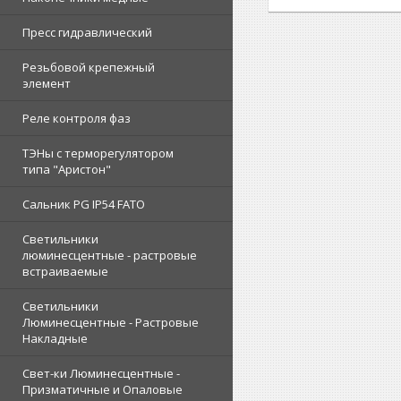
Пресс гидравлический
Резьбовой крепежный
элемент
Реле контроля фаз
ТЭНы с терморегулятором
типа "Аристон"
Сальник PG IP54 FATO
Светильники
люминесцентные - растровые
встраиваемые
Светильники
Люминесцентные - Растровые
Накладные
Свет-ки Люминесцентные -
Призматичные и Опаловые