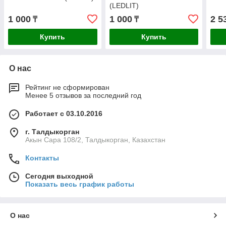
(LEDLIT)
1 000
1 000
2 5
₸
₸
Купить
Купить
О нас
Рейтинг не сформирован
Менее 5 отзывов за последний год
Работает с 03.10.2016
г. Талдыкорган
Акын Сара 108/2, Талдыкорган, Казахстан
Контакты
Сегодня выходной
Показать весь график работы
О нас