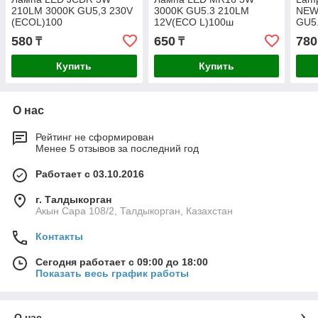
210LM 3000K GU5,3 230V
3000K GU5.3 210LM
NEW
(ECOL)100
12V(ECO L)100ш
GU5
580
650
780
₸
₸
Купить
Купить
О нас
Рейтинг не сформирован
Менее 5 отзывов за последний год
Работает с 03.10.2016
г. Талдыкорган
Акын Сара 108/2, Талдыкорган, Казахстан
Контакты
Сегодня работает с 09:00 до 18:00
Показать весь график работы
О нас