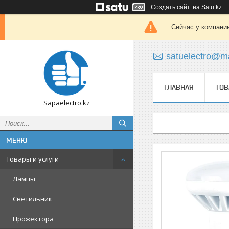
Создать сайт
на Satu.kz
Сейчас у компании
satuelectro@ma
ГЛАВНАЯ
ТОВ
Sapaelectro.kz
Товары и услуги
Лампы
Светильник
Прожектора