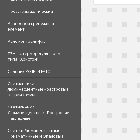
Пресс гидравлический
Резьбовой крепежный
элемент
Реле контроля фаз
ТЭНы с терморегулятором
типа "Аристон"
Сальник PG IP54 FATO
Светильники
люминесцентные - растровые
встраиваемые
Светильники
Люминесцентные - Растровые
Накладные
Свет-ки Люминесцентные -
Призматичные и Опаловые