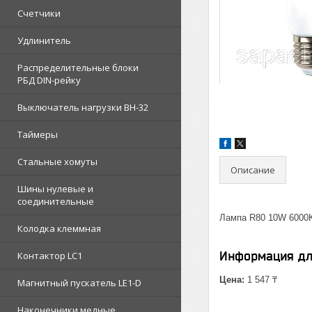
Счетчики
Удлинитель
Распределительные блоки
РБД DIN-рейку
Выключатель нагрузки ВН-32
Таймеры
Стальные хомуты
Описание
Шины нулевые и
соединительные
Лампа R80 10W 6000K
Колодка клеммная
Информация дл
Контактор LC1
Цена:
1 547 ₸
Магнитный пускатель LE1-D
Наконечники медные