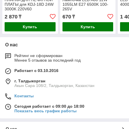
ПЛАТЫ для KDJ-18D 24W
1055LM E27 6500K 100-
400
3000K 220V60
265V
2 870
670
1 4
₸
₸
Купить
Купить
О нас
Рейтинг не сформирован
Менее 5 отзывов за последний год
Работает с 03.10.2016
г. Талдыкорган
Акын Сара 108/2, Талдыкорган, Казахстан
Контакты
Сегодня работает с 09:00 до 18:00
Показать весь график работы
О нас