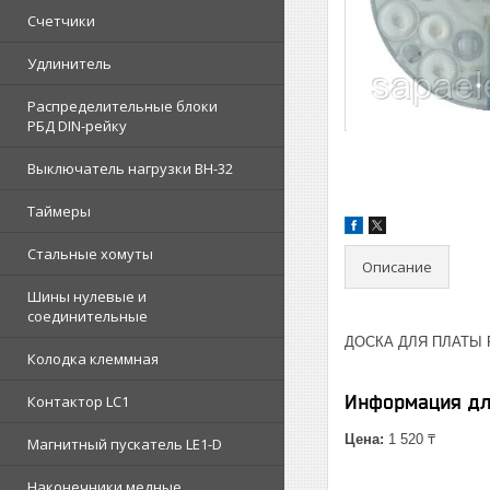
Счетчики
Удлинитель
Распределительные блоки
РБД DIN-рейку
Выключатель нагрузки ВН-32
Таймеры
Стальные хомуты
Описание
Шины нулевые и
соединительные
ДОСКА ДЛЯ ПЛАТЫ F
Колодка клеммная
Информация дл
Контактор LC1
Цена:
1 520 ₸
Магнитный пускатель LE1-D
Наконечники медные