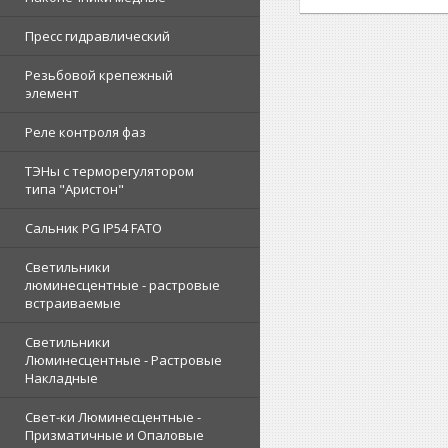
Пресс гидравлический
Резьбовой крепежный
элемент
Реле контроля фаз
ТЭНы с терморегулятором
типа "Аристон"
Сальник PG IP54 FATO
Светильники
люминесцентные - растровые
встраиваемые
Светильники
Люминесцентные - Растровые
Накладные
Свет-ки Люминесцентные -
Призматичные и Опаловые