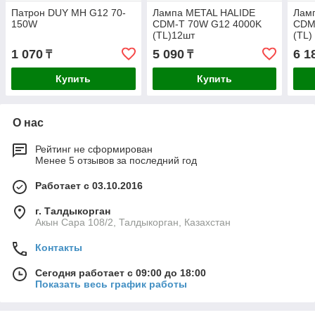
Патрон DUY MH G12 70-
Лампа METAL HALIDE
Лам
150W
CDM-T 70W G12 4000K
CDM
(TL)12шт
(TL)
1 070
5 090
6 1
₸
₸
Купить
Купить
О нас
Рейтинг не сформирован
Менее 5 отзывов за последний год
Работает с 03.10.2016
г. Талдыкорган
Акын Сара 108/2, Талдыкорган, Казахстан
Контакты
Сегодня работает с 09:00 до 18:00
Показать весь график работы