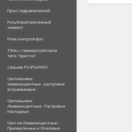
Пресс гидравлический
Резьбовой крепежный
элемент
Реле контроля фаз
ТЭНы с терморегулятором
типа "Аристон"
Сальник PG IP54 FATO
Светильники
люминесцентные - растровые
встраиваемые
Светильники
Люминесцентные - Растровые
Накладные
Свет-ки Люминесцентные -
Призматичные и Опаловые