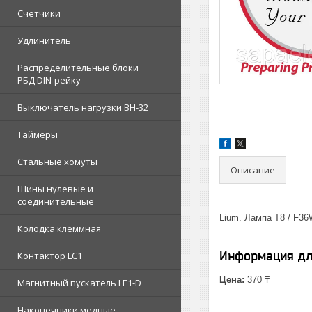
Счетчики
Удлинитель
Распределительные блоки
РБД DIN-рейку
Выключатель нагрузки ВН-32
Таймеры
Стальные хомуты
Описание
Шины нулевые и
соединительные
Lium. Лампа T8 / F3
Колодка клеммная
Информация дл
Контактор LC1
Цена:
370 ₸
Магнитный пускатель LE1-D
Наконечники медные