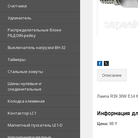
Счетчики
Удлинитель
Распределительные блоки
РБД DIN-рейку
Выключатель нагрузки ВН-32
Таймеры
Стальные хомуты
Описание
Шины нулевые и
соединительные
Лампа R39 30W E14
Колодка клеммная
Информация дл
Контактор LC1
Цена:
88 ₸
Магнитный пускатель LE1-D
Наконечники медные