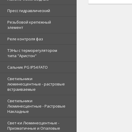
Пресс гидравлический
Резьбовой крепежный
элемент
Реле контроля фаз
ТЭНы с терморегулятором
типа "Аристон"
Сальник PG IP54 FATO
Светильники
люминесцентные - растровые
встраиваемые
Светильники
Люминесцентные - Растровые
Накладные
Свет-ки Люминесцентные -
Призматичные и Опаловые