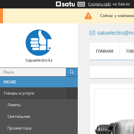
Создать сайт
на Satu.kz
Сейчас у компании
satuelectro@ma
ГЛАВНАЯ
ТОВ
Sapaelectro.kz
Товары и услуги
Лампы
Светильник
Прожектора