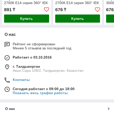
2700К E14 серия 360° IEK
2700К E14 серия 360° IEK
3000
891
676
676
₸
₸
Купить
Купить
О нас
Рейтинг не сформирован
Менее 5 отзывов за последний год
Работает с 03.10.2016
г. Талдыкорган
Акын Сара 108/2, Талдыкорган, Казахстан
Контакты
Сегодня работает с 09:00 до 18:00
Показать весь график работы
О нас