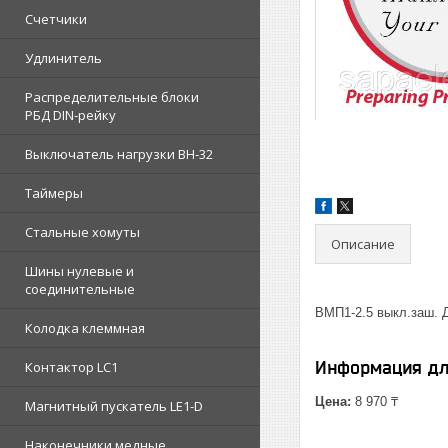
Счетчики
Удлинитель
Распределительные блоки
РБД DIN-рейку
Выключатель нагрузки ВН-32
Таймеры
Стальные хомуты
Описание
Шины нулевые и
соединительные
ВМП1-2.5 выкл.заш. Д
Колодка клеммная
Информация дл
Контактор LC1
Цена:
8 970 ₸
Магнитный пускатель LE1-D
Наконечники медные