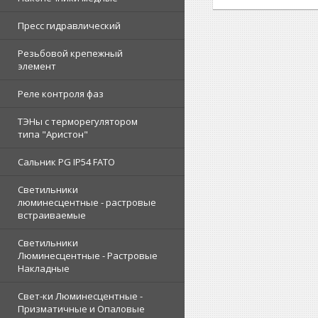
Пресс гидравлический
Резьбовой крепежный
элемент
Реле контроля фаз
ТЭНы с терморегулятором
типа "Аристон"
Сальник PG IP54 FATO
Светильники
люминесцентные - растровые
встраиваемые
Светильники
Люминесцентные - Растровые
Накладные
Свет-ки Люминесцентные -
Призматичные и Опаловые