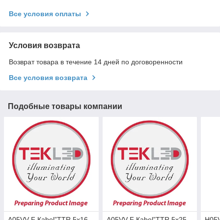
Все условия оплаты
Условия возврата
Возврат товара в течение 14 дней по договоренности
Все условия возврата
Подобные товары компании
А05VV-F Каbel”TTR 5х16
А05VV-F Каbel”TTR 5х25
H05V