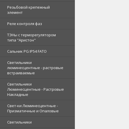
Резьбовой крепежный
элемент
Реле контроля фаз
ТЭНы с терморегулятором
типа "Аристон"
Сальник PG IP54 FATO
Светильники
люминесцентные - растровые
встраиваемые
Светильники
Люминесцентные - Растровые
Накладные
Свет-ки Люминесцентные -
Призматичные и Опаловые
Светильники