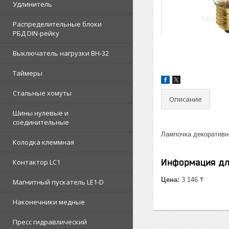
Удлинитель
Распределительные блоки
РБД DIN-рейку
Выключатель нагрузки ВН-32
Таймеры
Стальные хомуты
Описание
Шины нулевые и
соединительные
Лампочка декоратив
Колодка клеммная
Информация дл
Контактор LC1
Цена:
3 146 ₸
Магнитный пускатель LE1-D
Наконечники медные
Пресс гидравлический