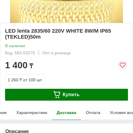
LED lentа 2835/60 220V WHITE 8W/M IP65
(TEKLED)50m
В наличии
Код: 582-03270
Опт и розница
1 400
₸
1 260 ₸
от 100 шт.
Купить
ние
Характеристики
Доставка
Оплата
Условия во
Описание