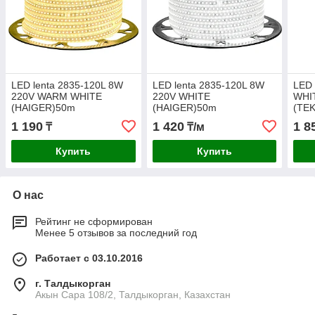
LED lentа 2835-120L 8W
LED lentа 2835-120L 8W
LED 
220V WARM WHITE
220V WHITE
WHI
(HAIGER)50m
(HAIGER)50m
(TEK
1 190
1 420
1 8
₸
₸/м
Купить
Купить
О нас
Рейтинг не сформирован
Менее 5 отзывов за последний год
Работает с 03.10.2016
г. Талдыкорган
Акын Сара 108/2, Талдыкорган, Казахстан