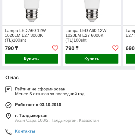
Lampa LED A60 12W
Lampa LED A60 12W
Lam
1020LM E27 3000K
1020LM E27 6000K
E27 
(TL)100sht
(TL)100sht
790
790
690
₸
₸
Купить
Купить
О нас
Рейтинг не сформирован
Менее 5 отзывов за последний год
Работает с 03.10.2016
г. Талдыкорган
Акын Сара 108/2, Талдыкорган, Казахстан
Контакты