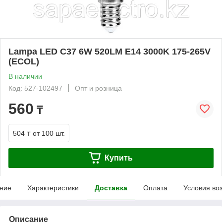
Lampa LED C37 6W 520LM E14 3000K 175-265V
(ECOL)
В наличии
Код: 527-102497
Опт и розница
560
₸
504 ₸
от 100 шт.
Купить
ние
Характеристики
Доставка
Оплата
Условия во
Описание