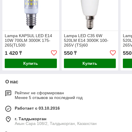
Lampa KAPSUL LED E14
Lampa LED C35 6W
Lam
10W 700LM 3000K 175-
520LM E14 3000K 100-
520L
265(TL500
265V (TS)60
265V
1 420
550
550
₸
₸
Купить
Купить
О нас
Рейтинг не сформирован
Менее 5 отзывов за последний год
Работает с 03.10.2016
г. Талдыкорган
Акын Сара 108/2, Талдыкорган, Казахстан