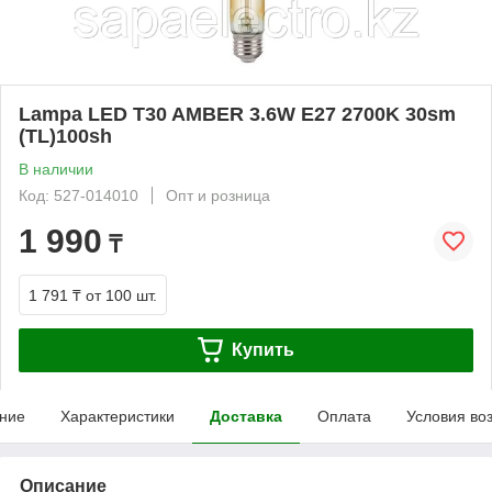
Lampa LED T30 AMBER 3.6W E27 2700K 30sm
(TL)100sh
В наличии
Код: 527-014010
Опт и розница
1 990
₸
1 791 ₸
от 100 шт.
Купить
ние
Характеристики
Доставка
Оплата
Условия во
Описание