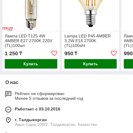
Лампа LED T125 4W
Lampa LED P45 AMBER
Лам
AMBER E27 2700K 220V
3.2W E14 2700K
AMB
(TL)100шт
(TL)100sht
(TL)
1 250
950
990
₸
₸
Купить
Купить
О нас
Рейтинг не сформирован
Менее 5 отзывов за последний год
Работает с 03.10.2016
г. Талдыкорган
Акын Сара 108/2, Талдыкорган, Казахстан