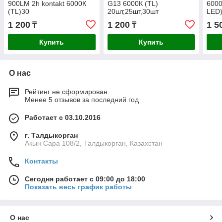
900LM 2h kontakt 6000К
G13 6000К (TL)
600
(TL)30
20шт,25шт,30шт
LED
1 200
1 200
1 5
₸
₸
Купить
Купить
О нас
Рейтинг не сформирован
Менее 5 отзывов за последний год
Работает с 03.10.2016
г. Талдыкорган
Акын Сара 108/2, Талдыкорган, Казахстан
Контакты
Сегодня работает с 09:00 до 18:00
Показать весь график работы
О нас