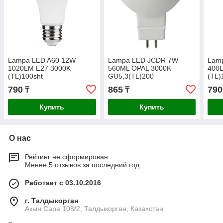
Lampa LED A60 12W
Lampa LED JCDR 7W
Lam
1020LM E27 3000K
560ML OPAL 3000K
400
(TL)100sht
GU5,3(TL)200
(TL)
790
865
790
₸
₸
Купить
Купить
О нас
Рейтинг не сформирован
Менее 5 отзывов за последний год
Работает с 03.10.2016
г. Талдыкорган
Акын Сара 108/2, Талдыкорган, Казахстан