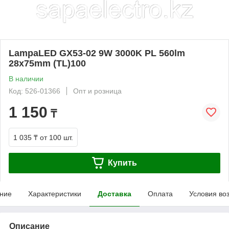
LampaLED GX53-02 9W 3000K PL 560lm
28x75mm (TL)100
В наличии
Код: 526-01366
Опт и розница
1 150
₸
1 035 ₸
от 100 шт.
Купить
ние
Характеристики
Доставка
Оплата
Условия во
Описание