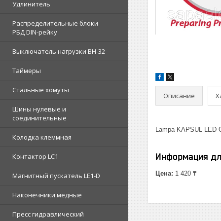
Удлинитель
Распределительные блоки
РБД DIN-рейку
Выключатель нагрузки ВН-32
Таймеры
Стальные хомуты
Описание
Х
Шины нулевые и
соединительные
Lampa KAPSUL LED G
Колодка клеммная
Информация дл
Контактор LC1
Цена:
1 420 ₸
Магнитный пускатель LE1-D
Наконечники медные
Пресс гидравлический