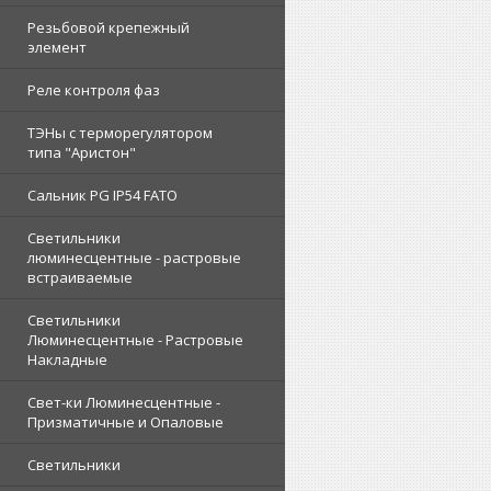
Резьбовой крепежный
элемент
Реле контроля фаз
ТЭНы с терморегулятором
типа "Аристон"
Сальник PG IP54 FATO
Светильники
люминесцентные - растровые
встраиваемые
Светильники
Люминесцентные - Растровые
Накладные
Свет-ки Люминесцентные -
Призматичные и Опаловые
Светильники