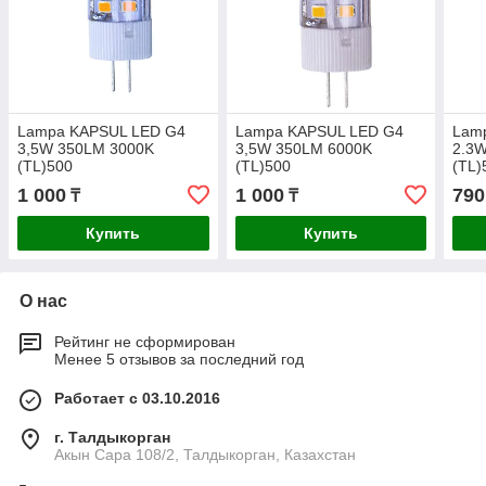
Lampa KAPSUL LED G4
Lampa KAPSUL LED G4
Lam
3,5W 350LM 3000K
3,5W 350LM 6000K
2.3
(TL)500
(TL)500
(TL)
1 000
1 000
790
₸
₸
Купить
Купить
О нас
Рейтинг не сформирован
Менее 5 отзывов за последний год
Работает с 03.10.2016
г. Талдыкорган
Акын Сара 108/2, Талдыкорган, Казахстан