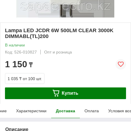
Lampa LED JCDR 6W 500LM CLEAR 3000K
DIMMABL(TL)200
В наличии
Код: 526-010827
Опт и розница
1 150
₸
1 035 ₸
от 100 шт.
Купить
ние
Характеристики
Доставка
Оплата
Условия во
Описание