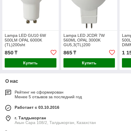
Lampa LED GU10 6W
Lampa LED JCDR 7W
Lam
500LM OPAL 6000K
560ML OPAL 3000K
500
(TL)200sht
GU5,3(TL)200
DIM
850
865
1 1
₸
₸
Купить
Купить
О нас
Рейтинг не сформирован
Менее 5 отзывов за последний год
Работает с 03.10.2016
г. Талдыкорган
Акын Сара 108/2, Талдыкорган, Казахстан