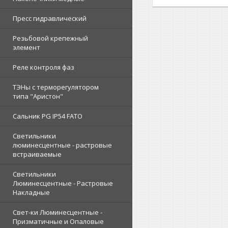
Пресс гидравлический
Резьбовой крепежный
элемент
Реле контроля фаз
ТЭНы с терморегулятором
типа "Аристон"
Сальник PG IP54 FATO
Светильники
люминесцентные - растровые
встраиваемые
Светильники
Люминесцентные - Растровые
Накладные
Свет-ки Люминесцентные -
Призматичные и Опаловые