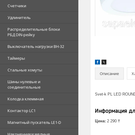
Счетчики
Удлинитель
Распределительные блоки
РБД DIN-рейку
Выключатель нагрузки ВН-32
Таймеры
Стальные хомуты
Описание
Х
Шины нулевые и
соединительные
Svet-k PL LED ROUN
Колодка клеммная
Информация дл
Контактор LC1
Цена:
2 290 ₸
Магнитный пускатель LE1-D
Наконечники медные