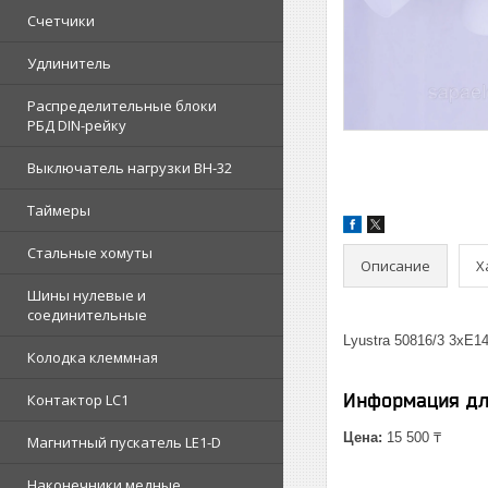
Счетчики
Удлинитель
Распределительные блоки
РБД DIN-рейку
Выключатель нагрузки ВН-32
Таймеры
Стальные хомуты
Описание
Х
Шины нулевые и
соединительные
Lyustra 50816/3 3xE1
Колодка клеммная
Информация дл
Контактор LC1
Цена:
15 500 ₸
Магнитный пускатель LE1-D
Наконечники медные