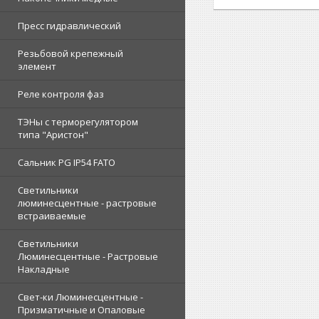
Пресс гидравлический
Резьбовой крепежный
элемент
Реле контроля фаз
ТЭНы с терморегулятором
типа "Аристон"
Сальник PG IP54 FATO
Светильники
люминесцентные - растровые
встраиваемые
Светильники
Люминесцентные - Растровые
Накладные
Свет-ки Люминесцентные -
Призматичные и Опаловые