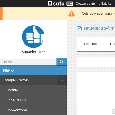
Создать сайт
на Satu.kz
Сейчас у компании н
satuelectro@ma
ГЛАВНАЯ
ТОВ
Sapaelectro.kz
Товары и услуги
Лампы
Светильник
Прожектора