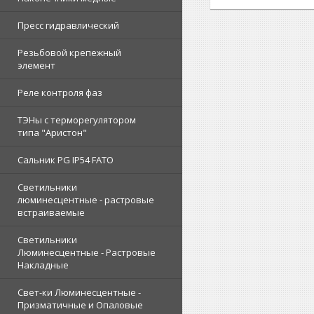
Пресс гидравлический
Резьбовой крепежный
элемент
Реле контроля фаз
ТЭНы с терморегулятором
типа "Аристон"
Сальник PG IP54 FATO
Светильники
люминесцентные - растровые
встраиваемые
Светильники
Люминесцентные - Растровые
Накладные
Свет-ки Люминесцентные -
Призматичные и Опаловые