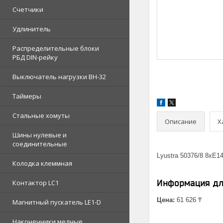
Счетчики
Удлинитель
Распределительные блоки
РБД DIN-рейку
Выключатель нагрузки ВН-32
Таймеры
Стальные хомуты
Описание
Х
Шины нулевые и
соединительные
Lyustra 50376/8 8хE
Колодка клеммная
Информация дл
Контактор LC1
Цена:
61 626 ₸
Магнитный пускатель LE1-D
Наконечники медные