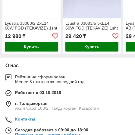
Lyustra 33083/2 2хE14
Lyustra 33083/5 5хE14
Lyus
60W FGD (TEKAVIZE) 1sht
60W FGD (TEKAVIZE) 1sht
AB (
12 980
29 420
29 
₸
₸
Купить
Купить
О нас
Рейтинг не сформирован
Менее 5 отзывов за последний год
Работает с 03.10.2016
г. Талдыкорган
Акын Сара 108/2, Талдыкорган, Казахстан
Контакты
Сегодня работает с 09:00 до 18:00
Показать весь график работы