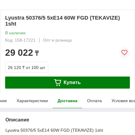
Lyustra 50376/5 5хE14 60W FGD (TEKAVIZE)
1sht
В наличии
Код: 158-17221
Опт и розница
29 022
₸
26 120 ₸
от 100 шт.
Купить
ние
Характеристики
Доставка
Оплата
Условия во
Описание
Lyustra 50376/5 5хE14 60W FGD (TEKAVIZE) 1sht