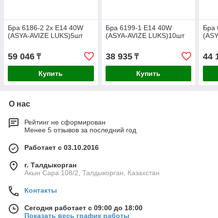
Бра 6186-2 2x E14 40W
Бра 6199-1 E14 40W
Бра 
(ASYA-AVIZE LUKS)5шт
(ASYA-AVIZE LUKS)10шт
(AS
59 046
38 935
44 
₸
₸
Купить
Купить
О нас
Рейтинг не сформирован
Менее 5 отзывов за последний год
Работает с 03.10.2016
г. Талдыкорган
Акын Сара 108/2, Талдыкорган, Казахстан
Контакты
Сегодня работает с 09:00 до 18:00
Показать весь график работы