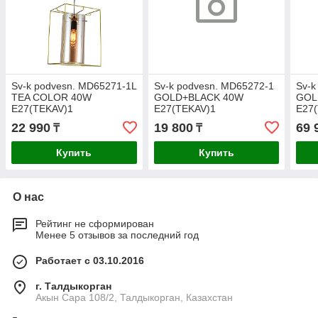
Sv-k podvesn. MD65271-1L
Sv-k podvesn. MD65272-1
Sv-k
TEA COLOR 40W
GOLD+BLACK 40W
GOL
E27(TEKAV)1
E27(TEKAV)1
E27
22 990
19 800
69 
₸
₸
Купить
Купить
О нас
Рейтинг не сформирован
Менее 5 отзывов за последний год
Работает с 03.10.2016
г. Талдыкорган
Акын Сара 108/2, Талдыкорган, Казахстан