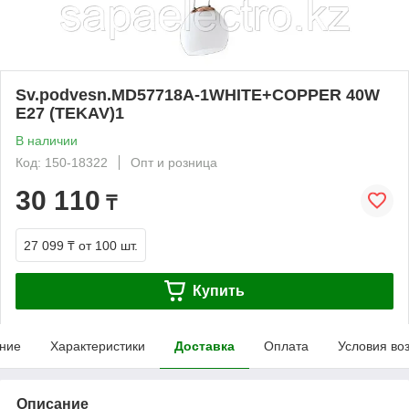
Sv.podvesn.MD57718A-1WHITE+COPPER 40W
E27 (TEKAV)1
В наличии
Код: 150-18322
Опт и розница
30 110
₸
27 099 ₸
от 100 шт.
Купить
ние
Характеристики
Доставка
Оплата
Условия во
Описание