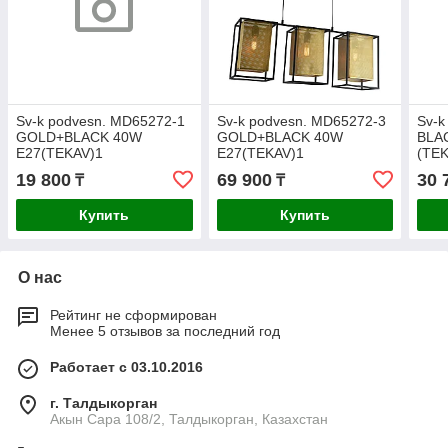
Sv-k podvesn. MD65272-1
Sv-k podvesn. MD65272-3
Sv-k
GOLD+BLACK 40W
GOLD+BLACK 40W
BLA
E27(TEKAV)1
E27(TEKAV)1
(TEK
19 800
69 900
30 
₸
₸
Купить
Купить
О нас
Рейтинг не сформирован
Менее 5 отзывов за последний год
Работает с 03.10.2016
г. Талдыкорган
Акын Сара 108/2, Талдыкорган, Казахстан