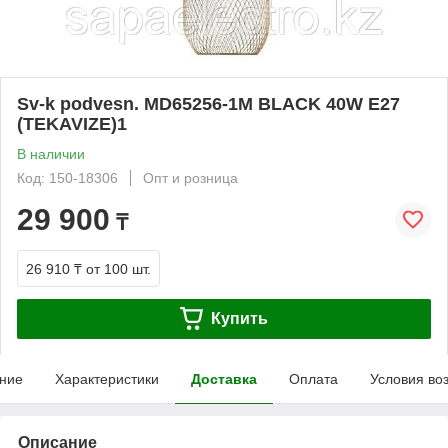
Sv-k podvesn. MD65256-1M BLACK 40W E27
(TEKAVIZE)1
В наличии
Код: 150-18306
Опт и розница
29 900
₸
26 910 ₸
от 100 шт.
Купить
ние
Характеристики
Доставка
Оплата
Условия во
Описание