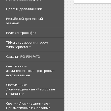
Пресс гидравлический
Резьбовой крепежный
элемент
Реле контроля фаз
ТЭНы с терморегулятором
типа "Аристон"
Сальник PG IP54 FATO
Светильники
люминесцентные - растровые
встраиваемые
Светильники
Люминесцентные - Растровые
Накладные
Свет-ки Люминесцентные -
Призматичные и Опаловые