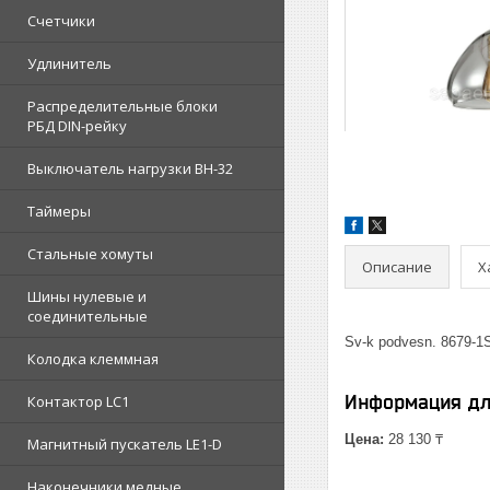
Счетчики
Удлинитель
Распределительные блоки
РБД DIN-рейку
Выключатель нагрузки ВН-32
Таймеры
Стальные хомуты
Описание
Х
Шины нулевые и
соединительные
Sv-k podvesn. 8679
Колодка клеммная
Информация дл
Контактор LC1
Цена:
28 130 ₸
Магнитный пускатель LE1-D
Наконечники медные