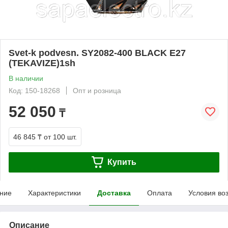
Svet-k podvesn. SY2082-400 BLACK E27
(TEKAVIZE)1sh
В наличии
Код: 150-18268
Опт и розница
52 050
₸
46 845 ₸
от 100 шт.
Купить
ние
Характеристики
Доставка
Оплата
Условия во
Описание