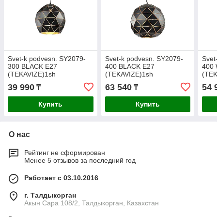
Svet-k podvesn. SY2079-
Svet-k podvesn. SY2079-
Svet
300 BLACK E27
400 BLACK E27
400
(TEKAVIZE)1sh
(TEKAVIZE)1sh
(TEK
39 990
63 540
54 
₸
₸
Купить
Купить
О нас
Рейтинг не сформирован
Менее 5 отзывов за последний год
Работает с 03.10.2016
г. Талдыкорган
Акын Сара 108/2, Талдыкорган, Казахстан