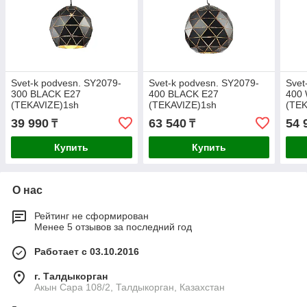
Svet-k podvesn. SY2079-
Svet-k podvesn. SY2079-
Svet
300 BLACK E27
400 BLACK E27
400
(TEKAVIZE)1sh
(TEKAVIZE)1sh
(TEK
39 990
63 540
54 
₸
₸
Купить
Купить
О нас
Рейтинг не сформирован
Менее 5 отзывов за последний год
Работает с 03.10.2016
г. Талдыкорган
Акын Сара 108/2, Талдыкорган, Казахстан