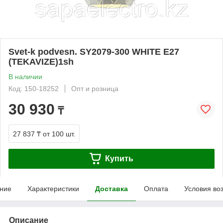
Svet-k podvesn. SY2079-300 WHITE E27
(TEKAVIZE)1sh
В наличии
Код: 150-18252
Опт и розница
30 930
₸
27 837 ₸
от 100 шт.
Купить
ние
Характеристики
Доставка
Оплата
Условия во
Описание