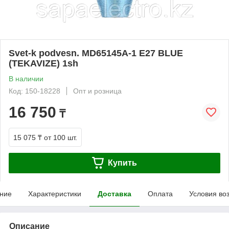
Svet-k podvesn. MD65145A-1 E27 BLUE
(TEKAVIZE) 1sh
В наличии
Код: 150-18228
Опт и розница
16 750
₸
15 075 ₸
от 100 шт.
Купить
ние
Характеристики
Доставка
Оплата
Условия во
Описание