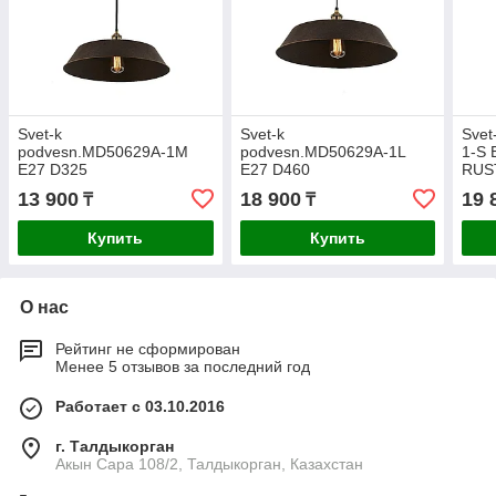
Svet-k
Svet-k
Svet
podvesn.MD50629A-1M
podvesn.MD50629A-1L
1-S 
E27 D325
E27 D460
RUS
RUST(TEKAVIZE)
RUST(TEKAVIZE)
13 900
18 900
19 
₸
₸
Купить
Купить
О нас
Рейтинг не сформирован
Менее 5 отзывов за последний год
Работает с 03.10.2016
г. Талдыкорган
Акын Сара 108/2, Талдыкорган, Казахстан