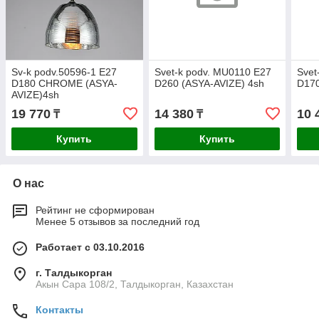
Sv-k podv.50596-1 E27
Svet-k podv. MU0110 E27
Svet
D180 CHROME (ASYA-
D260 (ASYA-AVIZE) 4sh
D170
AVIZE)4sh
19 770
14 380
10 
₸
₸
Купить
Купить
О нас
Рейтинг не сформирован
Менее 5 отзывов за последний год
Работает с 03.10.2016
г. Талдыкорган
Акын Сара 108/2, Талдыкорган, Казахстан
Контакты