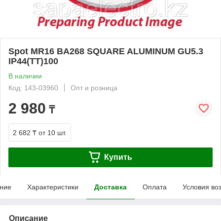
Spot MR16 BA268 SQUARE ALUMINUM GU5.3
IP44(TT)100
В наличии
Код: 143-03960
Опт и розница
2 980
₸
2 682 ₸
от 10 шт.
Купить
ние
Характеристики
Доставка
Оплата
Условия во
Описание