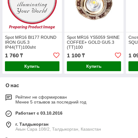
Spot MR16 BI177 ROUND
Spot MR16 YS5059 SHINE
Спо
IRON GU5.3
COFFEE+ GOLD GU5.3
SQU
IP44(TT)100sht
(TT)100
1 760
1 100
1 0
₸
₸
Купить
Купить
О нас
Рейтинг не сформирован
Менее 5 отзывов за последний год
Работает с 03.10.2016
г. Талдыкорган
Акын Сара 108/2, Талдыкорган, Казахстан