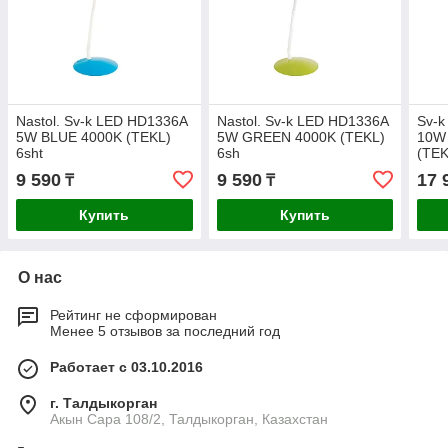
Nastоl. Sv-k LED HD1336A
Nastоl. Sv-k LED HD1336A
Sv-k
5W BLUE 4000K (TEKL)
5W GREEN 4000K (TEKL)
10W
6sht
6sh
(TEK
9 590
9 590
17 
₸
₸
Купить
Купить
О нас
Рейтинг не сформирован
Менее 5 отзывов за последний год
Работает с 03.10.2016
г. Талдыкорган
Акын Сара 108/2, Талдыкорган, Казахстан